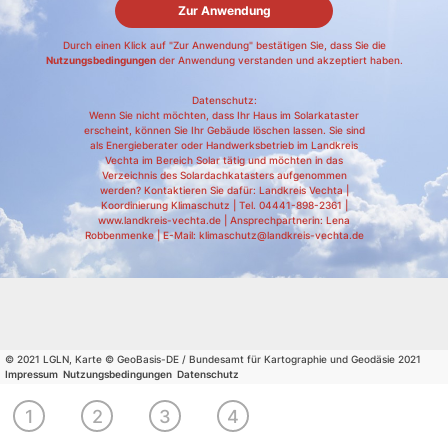
Zur Anwendung
Durch einen Klick auf "Zur Anwendung" bestätigen Sie, dass Sie die
Nutzungsbedingungen
der Anwendung verstanden und akzeptiert haben.
Datenschutz:
Wenn Sie nicht möchten, dass Ihr Haus im Solarkataster
erscheint, können Sie Ihr Gebäude löschen lassen. Sie sind
als Energieberater oder Handwerksbetrieb im Landkreis
Vechta im Bereich Solar tätig und möchten in das
Verzeichnis des Solardachkatasters aufgenommen
werden? Kontaktieren Sie dafür: Landkreis Vechta |
Koordinierung Klimaschutz | Tel. 04441-898-2361 |
www.landkreis-vechta.de | Ansprechpartnerin: Lena
Robbenmenke | E-Mail: klimaschutz@landkreis-vechta.de
© 2021 LGLN, Karte © GeoBasis-DE / Bundesamt für Kartographie und Geodäsie 2021
Impressum
Nutzungsbedingungen
Datenschutz
Wählen
Wählen
Sie
Wirtschaftlichkeit
Fachleute
1
2
3
4
Sie Ihr
Ihren
berechnen
finden
Gebäude
Wohnort