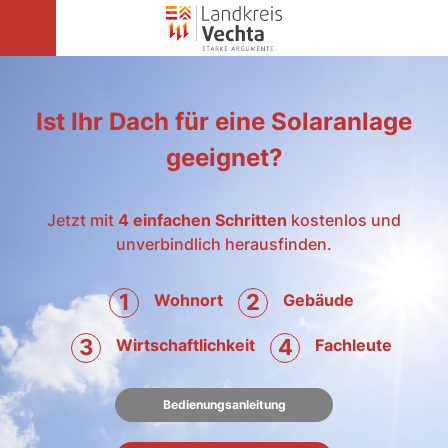
Ist Ihr Dach für eine Solaranlage
geeignet?
Jetzt mit
4 einfachen Schritten
kostenlos und
unverbindlich herausfinden.
1
2
Wohnort
Gebäude
3
4
Wirtschaftlichkeit
Fachleute
Bedienungsanleitung